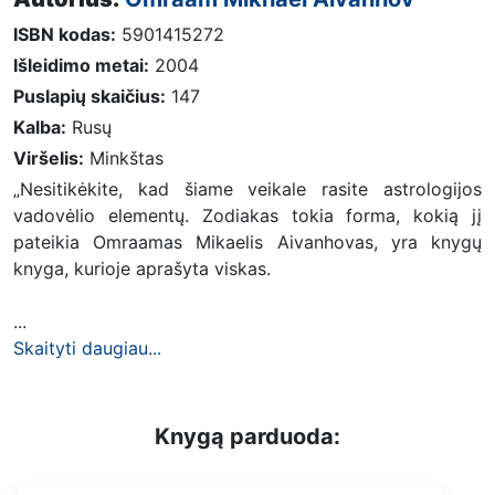
ISBN kodas:
5901415272
Išleidimo metai:
2004
Puslapių skaičius:
147
Kalba:
Rusų
Viršelis:
Minkštas
„Nesitikėkite, kad šiame veikale rasite astrologijos
vadovėlio elementų. Zodiakas tokia forma, kokią jį
pateikia Omraamas Mikaelis Aivanhovas, yra knygų
knyga, kurioje aprašyta viskas.
...
Skaityti daugiau...
Knygą parduoda: