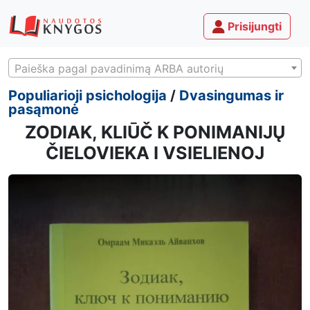
Prisijungti
Paieška pagal pavadinimą ARBA autorių
Populiarioji psichologija
/
Dvasingumas ir
pasąmonė
ZODIAK, KLIŪČ K PONIMANIJŲ
ČIELOVIEKA I VSIELIENOJ