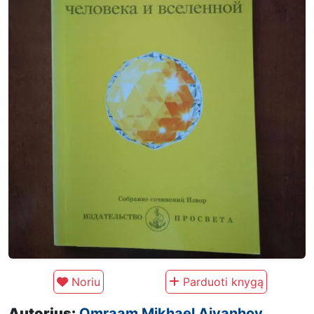
Noriu
Parduoti knygą
Autorius:
Omraam Mikhael Aivanhov