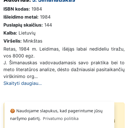
ISBN kodas:
1984
Išleidimo metai:
1984
Puslapių skaičius:
144
Kalba:
Lietuvių
Viršelis:
Minkštas
Retas, 1984 m. Leidimas, išėjąs labai nedideliu tiražu,
vos 8000 egz.
J. Šimanauskas vadovaudamasis savo praktika bei to
meto literatūros analize, dėsto dažniausiai pasitaikančių
virškinimo org...
Skaityti daugiau...
🍪 Naudojame slapukus, kad pagerintume jūsų
Knyga parduota
naršymo patirtį.
Privatumo politika
Paspauskite
ir gausite pranešimą, kai
Noriu