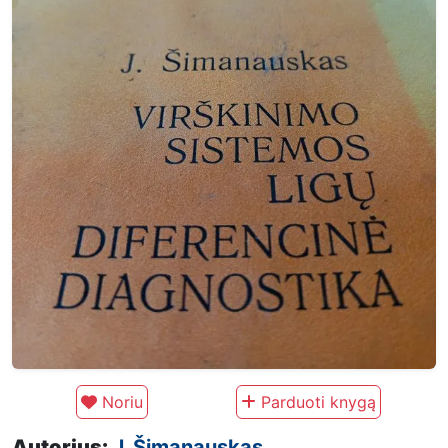
Noriu
Parduoti knygą
Autorius:
J. Šimanauskas