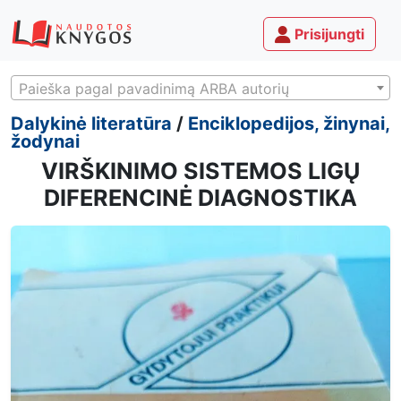
Prisijungti
Paieška pagal pavadinimą ARBA autorių
Dalykinė literatūra
/
Enciklopedijos, žinynai,
žodynai
VIRŠKINIMO SISTEMOS LIGŲ
DIFERENCINĖ DIAGNOSTIKA