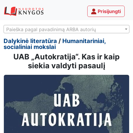
Prisijungti
Paieška pagal pavadinimą ARBA autorių
Dalykinė literatūra
/
Humanitariniai,
socialiniai mokslai
UAB „Autokratija“. Kas ir kaip
siekia valdyti pasaulį