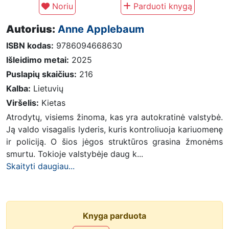
Noriu
Parduoti knygą
Autorius:
Anne Applebaum
ISBN kodas:
9786094668630
Išleidimo metai:
2025
Puslapių skaičius:
216
Kalba:
Lietuvių
Viršelis:
Kietas
Atrodytų, visiems žinoma, kas yra autokratinė valstybė.
Ją valdo visagalis lyderis, kuris kontroliuoja kariuomenę
ir policiją. O šios jėgos struktūros grasina žmonėms
smurtu. Tokioje valstybėje daug k...
Skaityti daugiau...
Knyga parduota