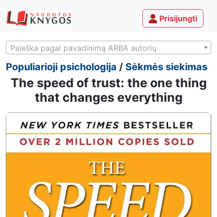
Prisijungti
Paieška pagal pavadinimą ARBA autorių
Populiarioji psichologija
/
Sėkmės siekimas
The speed of trust: the one thing
that changes everything