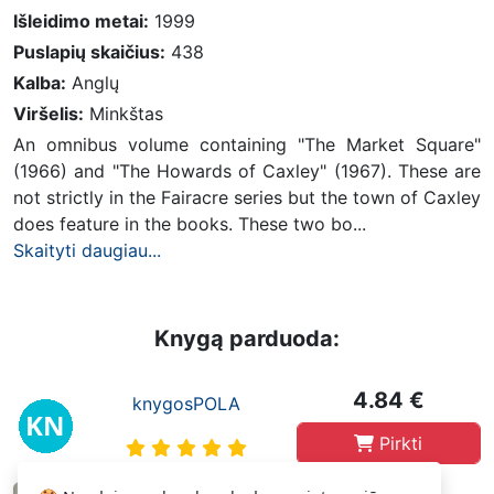
Išleidimo metai:
1999
Puslapių skaičius:
438
Kalba:
Anglų
Viršelis:
Minkštas
An omnibus volume containing "The Market Square"
(1966) and "The Howards of Caxley" (1967). These are
not strictly in the Fairacre series but the town of Caxley
does feature in the books. These two bo...
Skaityti daugiau...
Knygą parduoda:
4.84 €
knygosPOLA
Pirkti