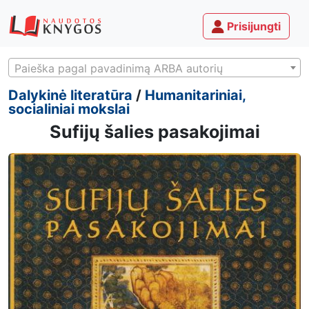
Prisijungti
Paieška pagal pavadinimą ARBA autorių
Dalykinė literatūra
/
Humanitariniai,
socialiniai mokslai
Sufijų šalies pasakojimai