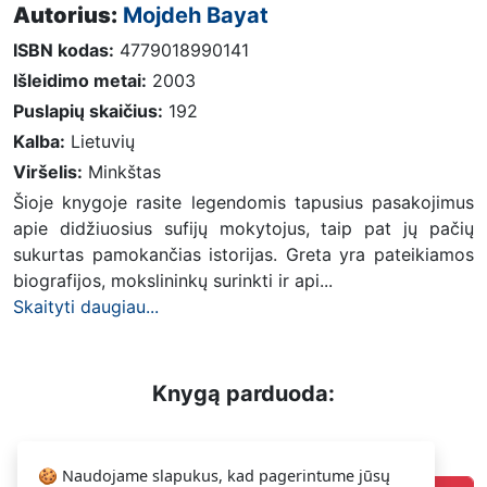
Autorius:
Mojdeh Bayat
ISBN kodas:
4779018990141
Išleidimo metai:
2003
Puslapių skaičius:
192
Kalba:
Lietuvių
Viršelis:
Minkštas
Šioje knygoje rasite legendomis tapusius pasakojimus
apie didžiuosius sufijų mokytojus, taip pat jų pačių
sukurtas pamokančias istorijas. Greta yra pateikiamos
biografijos, mokslininkų surinkti ir api...
Skaityti daugiau...
Knygą parduoda:
21.89 €
Lina
🍪 Naudojame slapukus, kad pagerintume jūsų