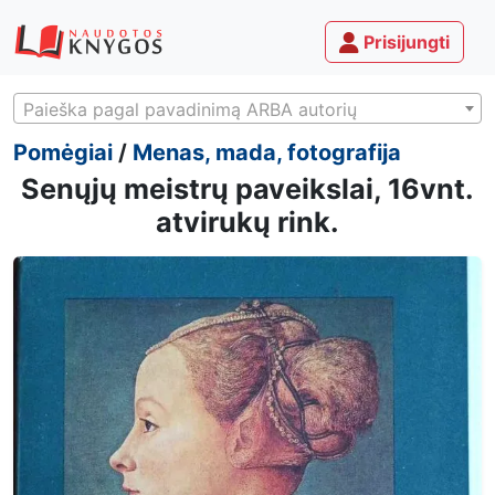
Prisijungti
Paieška pagal pavadinimą ARBA autorių
Pomėgiai
/
Menas, mada, fotografija
Senųjų meistrų paveikslai, 16vnt.
atvirukų rink.