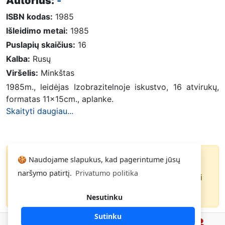
Autorius:
-
ISBN kodas:
1985
Išleidimo metai:
1985
Puslapių skaičius:
16
Kalba:
Rusų
Viršelis:
Minkštas
1985m., leidėjas Izobrazitelnoje iskustvo, 16 atvirukų,
formatas 11x15cm., aplanke.
Skaityti daugiau...
Knyga parduota
🍪 Naudojame slapukus, kad pagerintume jūsų
naršymo patirtį.
Privatumo politika
Paspauskite
ir gausite pranešimą, kai
Noriu
knyga pasirodys pardavime.
Nesutinku
Sutinku