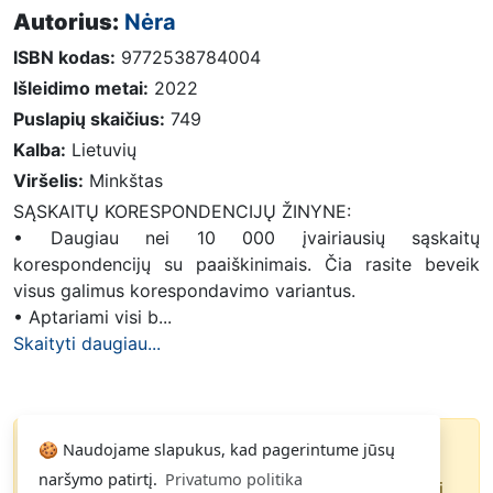
Autorius:
Nėra
ISBN kodas:
9772538784004
Išleidimo metai:
2022
Puslapių skaičius:
749
Kalba:
Lietuvių
Viršelis:
Minkštas
SĄSKAITŲ KORESPONDENCIJŲ ŽINYNE:
• Daugiau nei 10 000 įvairiausių sąskaitų
korespondencijų su paaiškinimais. Čia rasite beveik
visus galimus korespondavimo variantus.
• Aptariami visi b...
Skaityti daugiau...
🍪 Naudojame slapukus, kad pagerintume jūsų
Knyga parduota
naršymo patirtį.
Privatumo politika
Paspauskite
ir gausite pranešimą, kai
Noriu