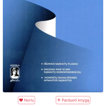
Noriu
Parduoti knygą