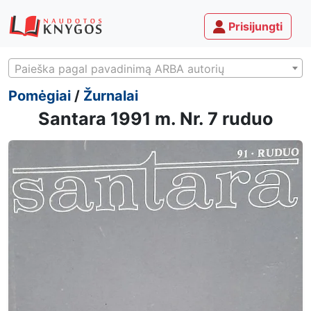
Prisijungti
Paieška pagal pavadinimą ARBA autorių
Pomėgiai
/
Žurnalai
Santara 1991 m. Nr. 7 ruduo