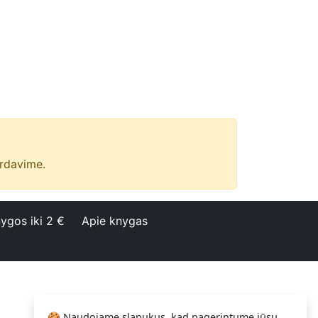
ardavime.
ygos iki 2 €
Apie knygas
🍪 Naudojame slapukus, kad pagerintume jūsų