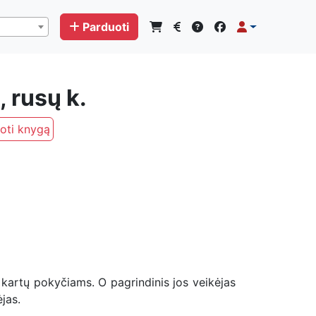
Parduoti
 rusų k.
oti knygą
ir kartų pokyčiams. O pagrindinis jos veikėjas
ėjas.