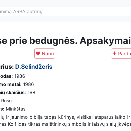
inimą ARBA autorių
e prie bedugnės. Apsakymai,
Noriu
Pardu
rius:
D.Selindžeris
kodas:
1986
imo metai:
1986
ių skaičius:
198
Rusų
is:
Minkštas
ių ir jaunimo biblija tapęs kūrinys, visiškai atsparus laiko 
as Kolfildas tikras maištininkų simbolis ir laisvų sielų įkvėp