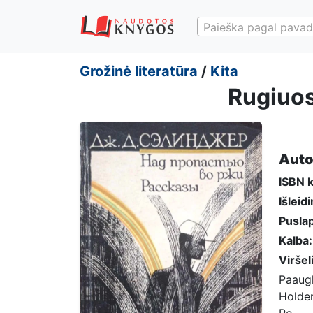
Paieška pagal pavad
Grožinė literatūra
/
Kita
Rugiuos
Auto
ISBN 
Išleid
Puslap
Kalba:
Viršel
Paaugl
Holden