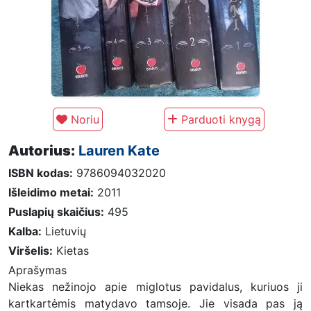
Noriu
Parduoti knygą
Autorius:
Lauren Kate
ISBN kodas:
9786094032020
Išleidimo metai:
2011
Puslapių skaičius:
495
Kalba:
Lietuvių
Viršelis:
Kietas
Aprašymas
Niekas nežinojo apie miglotus pavidalus, kuriuos ji
kartkartėmis matydavo tamsoje. Jie visada pas ją