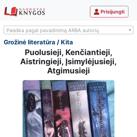
Prisijungti
Paieška pagal pavadinimą ARBA autorių
Grožinė literatūra
/
Kita
Puolusieji, Kenčiantieji,
Aistringieji, Įsimylėjusieji,
Atgimusieji