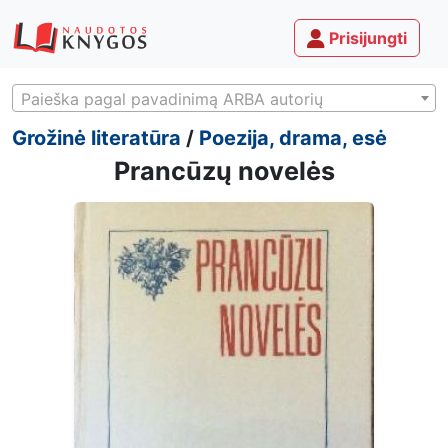
Prisijungti
Paieška pagal pavadinimą ARBA autorių
Grožinė literatūra
/
Poezija, drama, esė
Prancūzų novelės