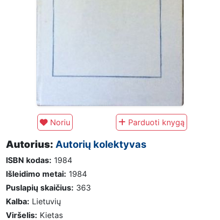
Noriu
Parduoti knygą
Autorius:
Autorių kolektyvas
ISBN kodas:
1984
Išleidimo metai:
1984
Puslapių skaičius:
363
Kalba:
Lietuvių
Viršelis:
Kietas