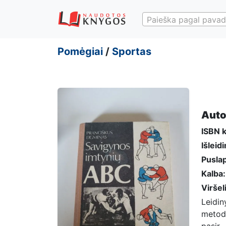
Paieška pagal pavad
Pomėgiai
/
Sportas
Auto
ISBN 
Išleid
Puslap
Kalba:
Viršel
Leidi
metodi