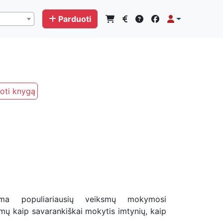
Parduoti
oti knygą
iama populiariausių veiksmų mokymosi
mų kaip savarankiškai mokytis imtynių, kaip