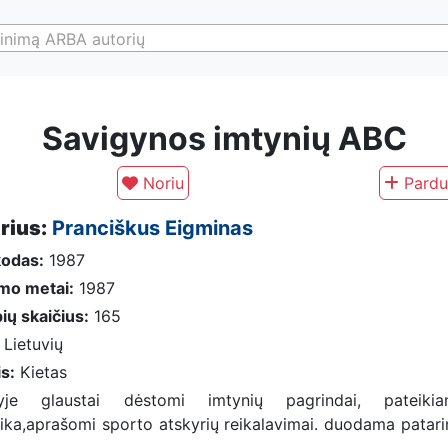
inimą ARBA autorių
Savigynos imtynių ABC
Noriu
Pardu
rius:
Pranciškus Eigminas
kodas:
1987
imo metai:
1987
ių skaičius:
165
Lietuvių
is:
Kietas
nyje glaustai dėstomi imtynių pagrindai, pateik
ka,aprašomi sporto atskyrių reikalavimai. duodama patari