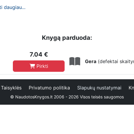
ti daugiau...
Knygą parduoda:
7.04 €
Gera
(defektai skait
Pirkti
Taisyklės
Privatumo politika
Slapukų nustatymai
Kn
© NaudotosKnygos.lt 2006 - 2026 Visos teisės saugomos