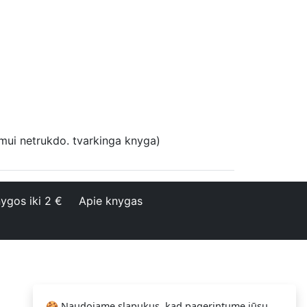
ymui netrukdo. tvarkinga knyga)
ygos iki 2 €
Apie knygas
🍪 Naudojame slapukus, kad pagerintume jūsų