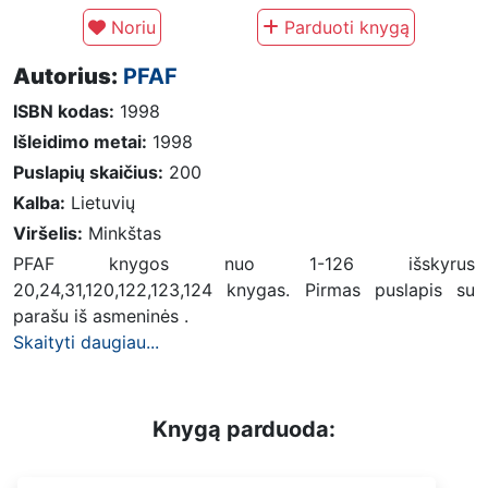
Noriu
Parduoti knygą
Autorius:
PFAF
ISBN kodas:
1998
Išleidimo metai:
1998
Puslapių skaičius:
200
Kalba:
Lietuvių
Viršelis:
Minkštas
PFAF knygos nuo 1-126 išskyrus
20,24,31,120,122,123,124 knygas. Pirmas puslapis su
parašu iš asmeninės .
Skaityti daugiau...
Knygą parduoda: