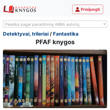
Prisijungti
Paieška pagal pavadinimą ARBA autorių
Detektyvai, trileriai
/
Fantastika
PFAF knygos