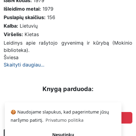
ISBN kodas:
1979
Išleidimo metai:
1979
Puslapių skaičius:
156
Kalba:
Lietuvių
Viršelis:
Kietas
Leidinys apie rašytojo gyvenimą ir kūrybą (Mokinio
biblioteka).
Šviesa
Skaityti daugiau...
Knygą parduoda:
0.79 €
🍪 Naudojame slapukus, kad pagerintume jūsų
Darius
Pirkti
naršymo patirtį.
Privatumo politika
Gera
Nesutinku