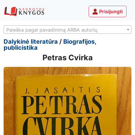
Prisijungti
Paieška pagal pavadinimą ARBA autorių
Dalykinė literatūra
/
Biografijos,
publicistika
Petras Cvirka