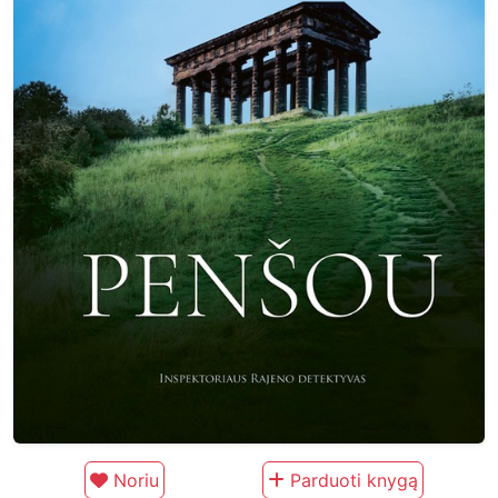
Noriu
Parduoti knygą