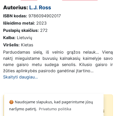
Autorius:
L.J. Ross
ISBN kodas:
9786094902017
Išleidimo metai:
2023
Puslapių skaičius:
272
Kalba:
Lietuvių
Viršelis:
Kietas
Parduodamas sielą, iš velnio grąžos nelauk... Vieną
naktį mieguistame buvusių kalnakasių kaimelyje savo
name gaisro metu sudega senolis. Kilusio gaisro ir
žūties aplinkybės pasirodo ganėtinai įtartino...
Skaityti daugiau...
🍪 Naudojame slapukus, kad pagerintume jūsų
Knyga parduota
naršymo patirtį.
Privatumo politika
Paspauskite
ir gausite pranešimą, kai
Noriu