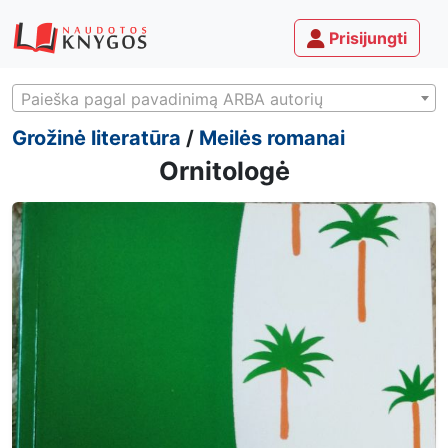
Prisijungti
Paieška pagal pavadinimą ARBA autorių
Grožinė literatūra
/
Meilės romanai
Ornitologė