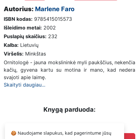
Autorius:
Marlene Faro
ISBN kodas:
9785415015573
Išleidimo metai:
2002
Puslapių skaičius:
232
Kalba:
Lietuvių
Viršelis:
Minkštas
Ornitologė - jauna mokslininkė myli paukščius, nekenčia
kačių, gyvena kartu su motina ir mano, kad nedera
svajoti apie laimę.
Skaityti daugiau...
Knygą parduoda:
2.49 €
Vytautas
🍪 Naudojame slapukus, kad pagerintume jūsų