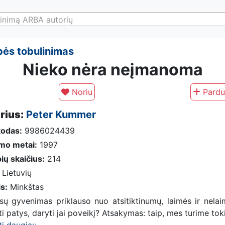
inimą ARBA autorių
ės tobulinimas
Nieko nėra neįmanoma
Noriu
Pardu
rius:
Peter Kummer
kodas:
9986024439
imo metai:
1997
ių skaičius:
214
Lietuvių
is:
Minkštas
ų gyvenimas priklauso nuo atsitiktinumų, laimės ir nela
ti patys, daryti jai poveikį? Atsakymas: taip, mes turime toki