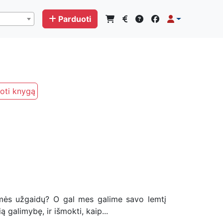
Parduoti
oti knygą
imės užgaidų? O gal mes galime savo lemtį
ą galimybę, ir išmokti, kaip...