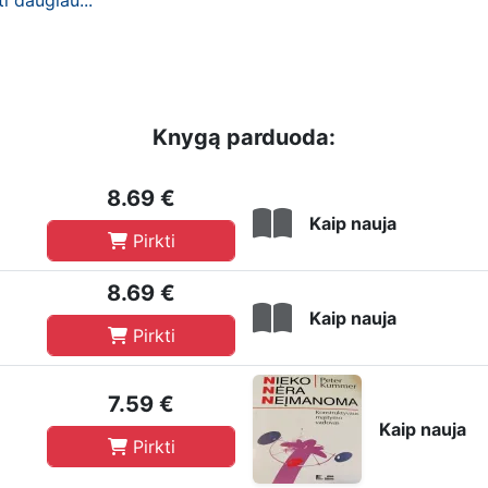
ti daugiau...
Knygą parduoda:
8.69 €
Kaip nauja
Pirkti
8.69 €
Kaip nauja
Pirkti
7.59 €
Kaip nauja
Pirkti