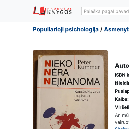
Paieška pagal pavad
Populiarioji psichologija
/
Asmenyb
Auto
ISBN 
Išleid
Puslap
Kalba:
Viršel
Ar mūs
vairuo