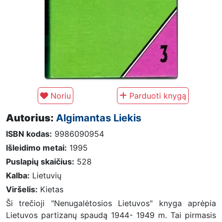
Noriu
Parduoti knygą
Autorius:
Algimantas Liekis
ISBN kodas:
9986090954
Išleidimo metai:
1995
Puslapių skaičius:
528
Kalba:
Lietuvių
Viršelis:
Kietas
Ši trečioji "Nenugalėtosios Lietuvos" knyga aprėpia
Lietuvos partizanų spaudą 1944- 1949 m. Tai pirmasis