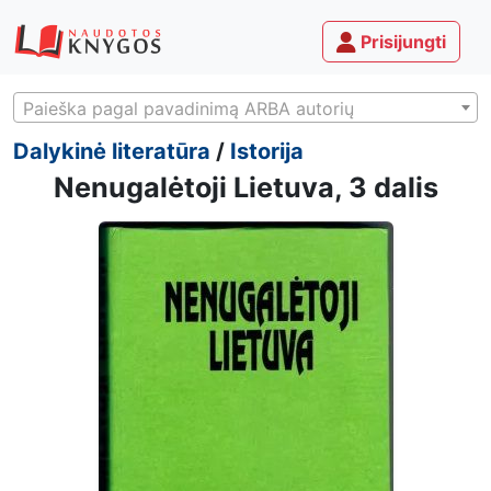
Prisijungti
Paieška pagal pavadinimą ARBA autorių
Dalykinė literatūra
/
Istorija
Nenugalėtoji Lietuva, 3 dalis