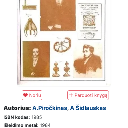
Noriu
Parduoti knygą
Autorius:
A.Piročkinas
,
A Šidlauskas
ISBN kodas:
1985
Išleidimo metai:
1984