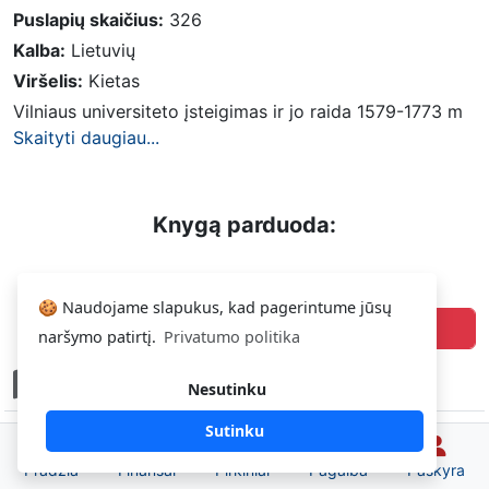
Puslapių skaičius:
326
Kalba:
Lietuvių
Viršelis:
Kietas
Vilniaus universiteto įsteigimas ir jo raida 1579-1773 m
Skaityti daugiau...
Knygą parduoda:
4.29 €
Jadvyga
🍪 Naudojame slapukus, kad pagerintume jūsų
Pirkti
naršymo patirtį.
Privatumo politika
Gera
Nesutinku
Sutinku
Pradžia
Finansai
Pirkiniai
Pagalba
Paskyra