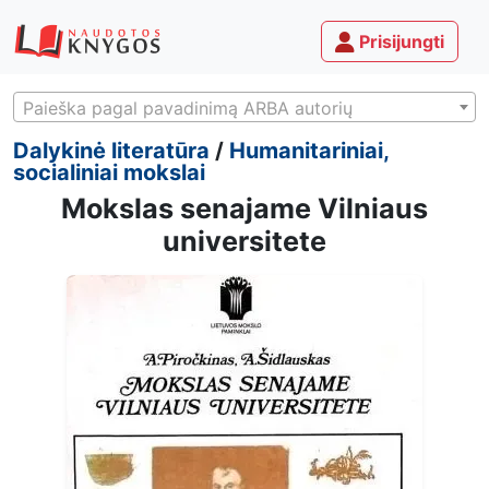
Prisijungti
Paieška pagal pavadinimą ARBA autorių
Dalykinė literatūra
/
Humanitariniai,
socialiniai mokslai
Mokslas senajame Vilniaus
universitete