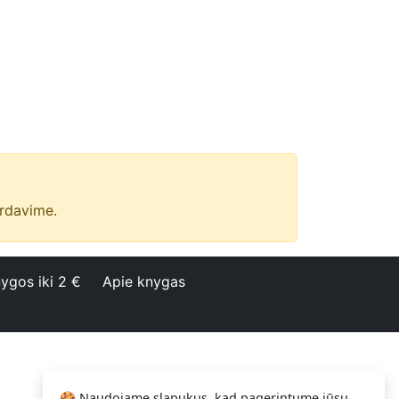
ardavime.
ygos iki 2 €
Apie knygas
🍪 Naudojame slapukus, kad pagerintume jūsų