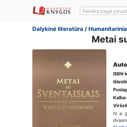
Paieška pagal pavad
Dalykinė literatūra
/
Humanitariniai
Metai s
Auto
ISBN 
Išleid
Puslap
Kalba:
Viršel
IV a. 
dvasin