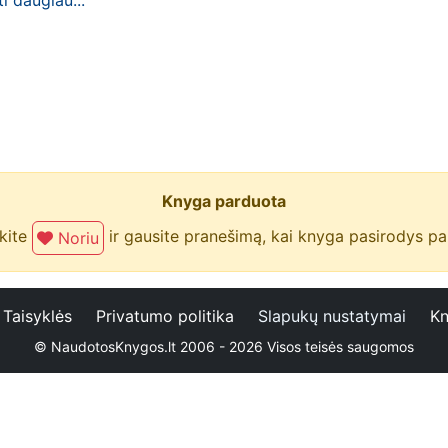
ti daugiau...
Knyga parduota
kite
ir gausite pranešimą, kai knyga pasirodys p
Noriu
Taisyklės
Privatumo politika
Slapukų nustatymai
Kn
© NaudotosKnygos.lt 2006 - 2026 Visos teisės saugomos