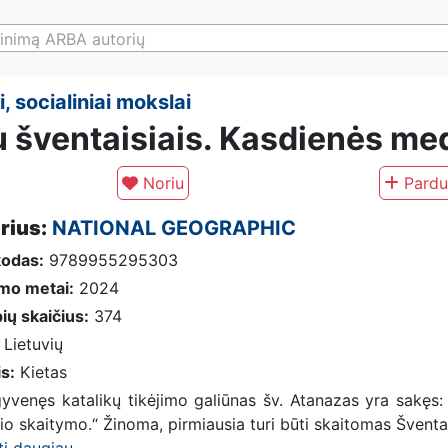
inimą ARBA autorių
, socialiniai mokslai
u šventaisiais. Kasdienės med
Noriu
Pardu
rius:
NATIONAL GEOGRAPHIC
kodas:
9789955295303
imo metai:
2024
ių skaičius:
374
Lietuvių
is:
Kietas
gyvenęs katalikų tikėjimo galiūnas šv. Atanazas yra sakęs: 
io skaitymo.“ Žinoma, pirmiausia turi būti skaitomas Šventas