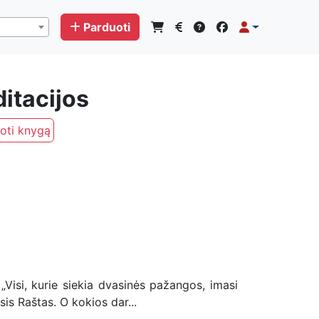
Parduoti
itacijos
oti knygą
„Visi, kurie siekia dvasinės pažangos, imasi
is Raštas. O kokios dar...