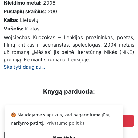
Išleidimo metai:
2005
Puslapių skaičius:
200
Kalba:
Lietuvių
Viršelis:
Kietas
Wojciechas Kuczokas – Lenkijos prozininkas, poetas,
filmų kritikas ir scenaristas, speleologas. 2004 metais
už romaną „Mėšlas“ jis pelnė literatūrinę Nikės (NIKE)
premiją. Remiantis romanu, Lenkijoje...
Skaityti daugiau...
Knygą parduoda:
13.09 €
Dalius
🍪 Naudojame slapukus, kad pagerintume jūsų
Pirkti
naršymo patirtį.
Privatumo politika
Kaip nauja
Nesutinku