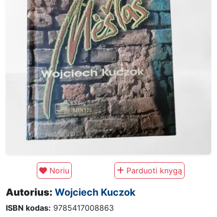
Noriu
Parduoti knygą
Autorius:
Wojciech Kuczok
ISBN kodas:
9785417008863