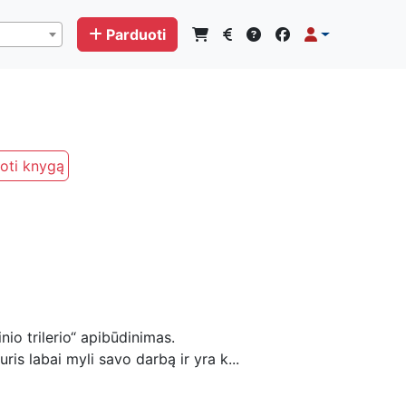
Parduoti
oti knygą
nio trilerio“ apibūdinimas.
is labai myli savo darbą ir yra k...