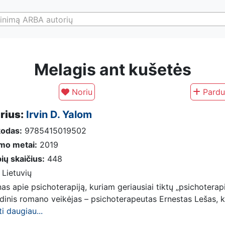
inimą ARBA autorių
Melagis ant kušetės
Noriu
Pardu
rius:
Irvin D. Yalom
kodas:
9785415019502
imo metai:
2019
ių skaičius:
448
Lietuvių
s apie psichoterapiją, kuriam geriausiai tiktų „psichoterapi
dinis romano veikėjas – psichoterapeutas Ernestas Lešas, kur
ti daugiau...