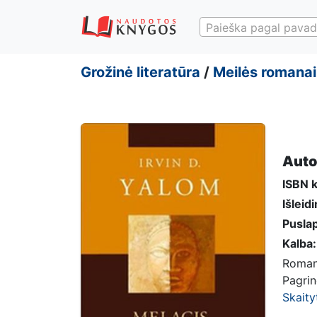
Paieška pagal pavad
Grožinė literatūra
/
Meilės romanai
Auto
ISBN 
Išleid
Puslap
Kalba:
Romana
Pagrin
Skaity