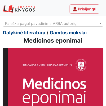
Prisijungti
Paieška pagal pavadinimą ARBA autorių
Dalykinė literatūra
/
Gamtos mokslai
Medicinos eponimai