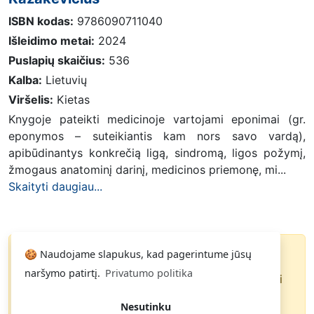
ISBN kodas:
9786090711040
Išleidimo metai:
2024
Puslapių skaičius:
536
Kalba:
Lietuvių
Viršelis:
Kietas
Knygoje pateikti medicinoje vartojami eponimai (gr.
eponymos – suteikiantis kam nors savo vardą),
apibūdinantys konkrečią ligą, sindromą, ligos požymį,
žmogaus anatominį darinį, medicinos priemonę, mi...
Skaityti daugiau...
🍪 Naudojame slapukus, kad pagerintume jūsų
Knyga parduota
naršymo patirtį.
Privatumo politika
Paspauskite
ir gausite pranešimą, kai
Noriu
knyga pasirodys pardavime.
Nesutinku