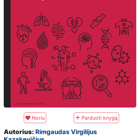
Noriu
Parduoti knygą
Autorius:
Rimgaudas Virgilijus
Kazakevičius