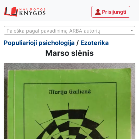
Prisijungti
Paieška pagal pavadinimą ARBA autorių
Populiarioji psichologija
/
Ezoterika
Marso slėnis