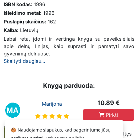
ISBN kodas:
1996
Išleidimo metai:
1996
Puslapių skaičius:
162
Kalba:
Lietuvių
Labai reta, įdomi ir vertinga knyga su paveikslėliais
apie delnų linijas, kaip suprasti ir pamatyti savo
gyvenimą delnuose.
Skaityti daugiau...
Knygą parduoda:
10.89 €
Marijona
Pirkti
🍪 Naudojame slapukus, kad pagerintume jūsų
Gera
(Pakankamai gera būklė, pageltęs