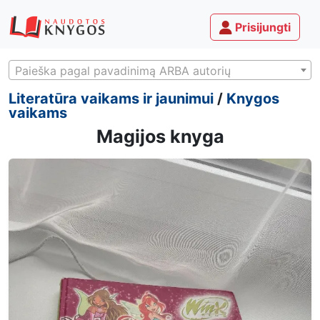
Prisijungti
Paieška pagal pavadinimą ARBA autorių
Literatūra vaikams ir jaunimui
/
Knygos
vaikams
Magijos knyga