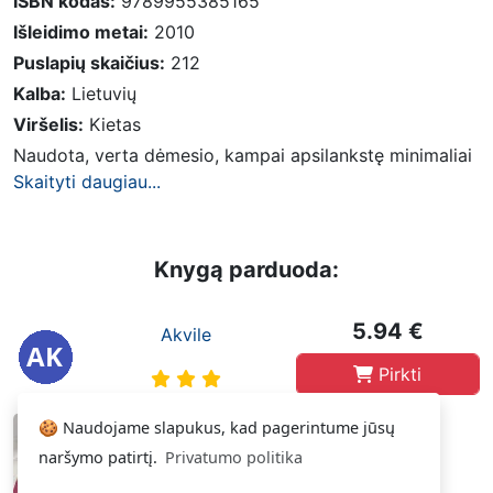
ISBN kodas:
9789955385165
Išleidimo metai:
2010
Puslapių skaičius:
212
Kalba:
Lietuvių
Viršelis:
Kietas
Naudota, verta dėmesio, kampai apsilankstę minimaliai
Skaityti daugiau...
Knygą parduoda:
5.94 €
Akvile
Pirkti
🍪 Naudojame slapukus, kad pagerintume jūsų
naršymo patirtį.
Privatumo politika
Gera
(2010, kampai apsilankte)