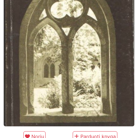
Noriu
Parduoti knygą