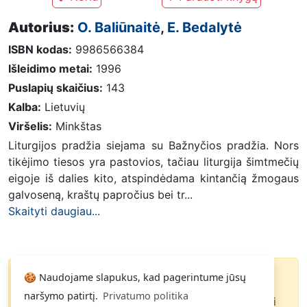
Autorius:
O. Baliūnaitė
,
E. Bedalytė
ISBN kodas:
9986566384
Išleidimo metai:
1996
Puslapių skaičius:
143
Kalba:
Lietuvių
Viršelis:
Minkštas
Liturgijos pradžia siejama su Bažnyčios pradžia. Nors
tikėjimo tiesos yra pastovios, tačiau liturgija šimtmečių
eigoje iš dalies kito, atspindėdama kintančią žmogaus
galvoseną, kraštų papročius bei tr...
Skaityti daugiau...
🍪 Naudojame slapukus, kad pagerintume jūsų
Knyga parduota
naršymo patirtį.
Privatumo politika
Paspauskite
ir gausite pranešimą, kai
Noriu