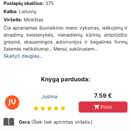
Puslapių skaičius:
375
Kalba:
Lietuvių
Viršelis:
Minkštas
Čia aptariamas šiuolaikinio meno vyksmas, ieškojimų ir
atradimų keistenybės, vienadienių kūrinių antplūdžio
grėsmė, skausmingos autoironijos ir begalinės formų
žaismės netikėtumai... Menui, sukūrusiam...
Skaityti daugiau...
Knygą parduoda:
7.59 €
Justina
Pirkti
Gera
(Šiek tiek aptrintas viršelis.)