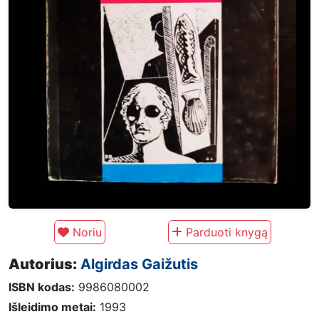
Noriu
Parduoti knygą
Autorius:
Algirdas Gaižutis
ISBN kodas:
9986080002
Išleidimo metai:
1993