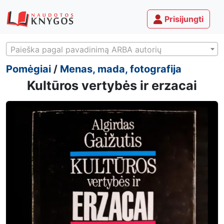
Prisijungti
Paieška pagal pavadinimą ARBA autorių
Pomėgiai
/
Menas, mada, fotografija
Kultūros vertybės ir erzacai