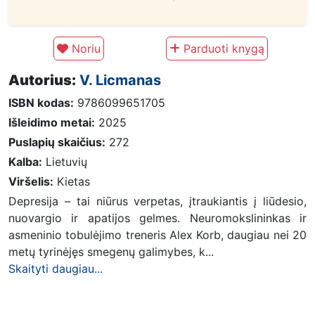
Noriu
Parduoti knygą
Autorius:
V. Licmanas
ISBN kodas:
9786099651705
Išleidimo metai:
2025
Puslapių skaičius:
272
Kalba:
Lietuvių
Viršelis:
Kietas
Depresija – tai niūrus verpetas, įtraukiantis į liūdesio,
nuovargio ir apatijos gelmes. Neuromokslininkas ir
asmeninio tobulėjimo treneris Alex Korb, daugiau nei 20
metų tyrinėjęs smegenų galimybes, k...
Skaityti daugiau...