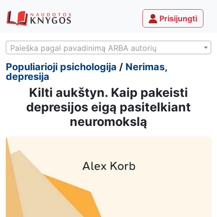
Prisijungti
Paieška pagal pavadinimą ARBA autorių
Populiarioji psichologija
/
Nerimas,
depresija
Kilti aukštyn. Kaip pakeisti
depresijos eigą pasitelkiant
neuromokslą