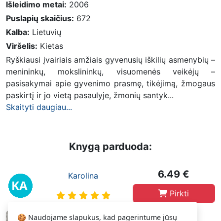
Išleidimo metai:
2006
Puslapių skaičius:
672
Kalba:
Lietuvių
Viršelis:
Kietas
Ryškiausi įvairiais amžiais gyvenusių iškilių asmenybių –
menininkų, mokslininkų, visuomenės veikėjų –
pasisakymai apie gyvenimo prasmę, tikėjimą, žmogaus
paskirtį ir jo vietą pasaulyje, žmonių santyk...
Skaityti daugiau...
Knygą parduoda:
6.49 €
Karolina
Pirkti
🍪 Naudojame slapukus, kad pagerintume jūsų