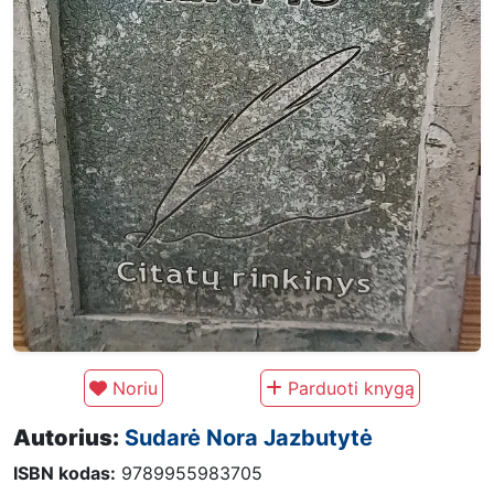
Noriu
Parduoti knygą
Autorius:
Sudarė Nora Jazbutytė
ISBN kodas:
9789955983705