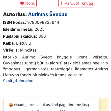
Noriu
Parduoti knygą
Autorius:
Aurimas Švedas
ISBN kodas:
9786098335644
Išleidimo metai:
2025
Puslapių skaičius:
396
Kalba:
Lietuvių
Viršelis:
Minkštas
Istoriko Aurimo Švedo knygoje „Irena Veisaitė.
Gyvenimas turėtų būti skaidrus“ atskleidžiamas neeilinio
žmogaus – germanistės, teatrologės, ilgametės Atviros
Lietuvos fondo pirmininkės Irenos Veisaitė...
Skaityti daugiau...
Knyga parduota
🍪 Naudojame slapukus, kad pagerintume jūsų