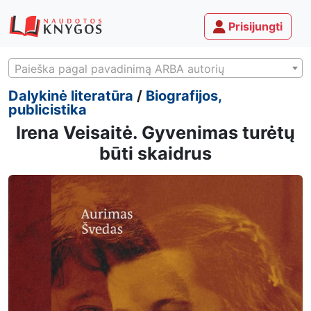
Prisijungti
Paieška pagal pavadinimą ARBA autorių
Dalykinė literatūra
/
Biografijos,
publicistika
Irena Veisaitė. Gyvenimas turėtų
būti skaidrus