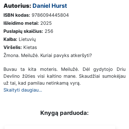
Autorius:
Daniel Hurst
ISBN kodas:
9786094445804
Išleidimo metai:
2025
Puslapių skaičius:
256
Kalba:
Lietuvių
Viršelis:
Kietas
Žmona. Meilužė. Kuriai pavyks atkeršyti?
Buvau ta kita moteris. Meilužė. Dėl gydytojo Driu
Devlino žūties visi kaltino mane. Skaudžiai sumokėjau
už tai, kad pamilau netinkamą vyrą.
Skaityti daugiau...
Knygą parduoda: