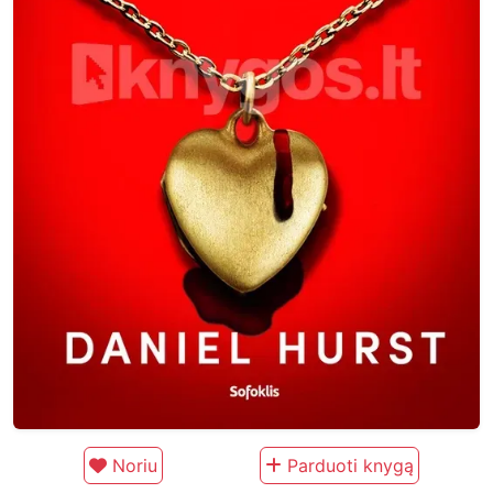
Noriu
Parduoti knygą