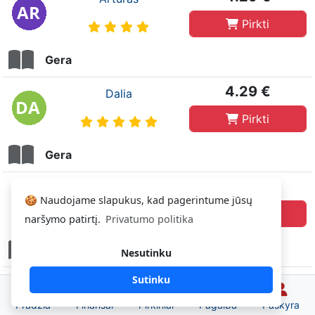
Pirkti
Gera
4.29 €
Dalia
Pirkti
Gera
4.29 €
Vilija
🍪 Naudojame slapukus, kad pagerintume jūsų
Pirkti
naršymo patirtį.
Privatumo politika
Gera
(Labai gera būklė)
Nesutinku
Sutinku
Pradžia
Finansai
Pirkiniai
Pagalba
Paskyra