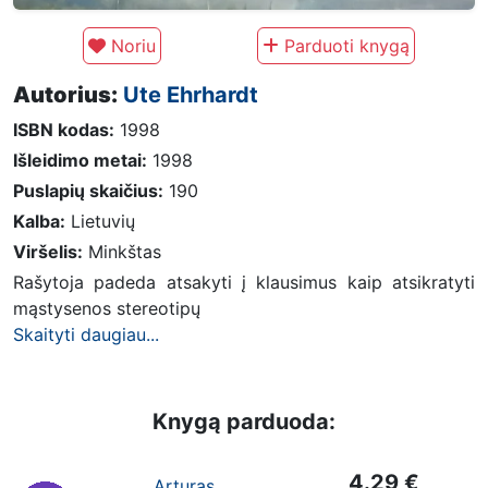
Noriu
Parduoti knygą
Autorius:
Ute Ehrhardt
ISBN kodas:
1998
Išleidimo metai:
1998
Puslapių skaičius:
190
Kalba:
Lietuvių
Viršelis:
Minkštas
Rašytoja padeda atsakyti į klausimus kaip atsikratyti
mąstysenos stereotipų
Skaityti daugiau...
Knygą parduoda:
4.29 €
Arturas