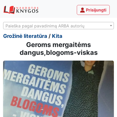
Prisijungti
Paieška pagal pavadinimą ARBA autorių
Grožinė literatūra
/
Kita
Geroms mergaitėms
dangus,blogoms-viskas