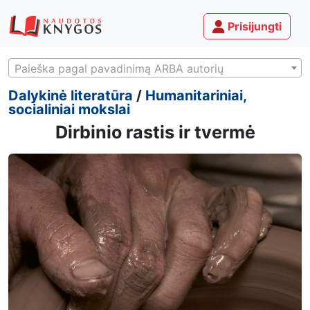
Prisijungti
Paieška pagal pavadinimą ARBA autorių
Dalykinė literatūra
/
Humanitariniai,
socialiniai mokslai
Dirbinio rastis ir tvermė