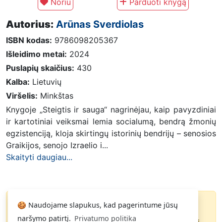
Noriu
Parduoti knygą
Autorius:
Arūnas Sverdiolas
ISBN kodas:
9786098205367
Išleidimo metai:
2024
Puslapių skaičius:
430
Kalba:
Lietuvių
Viršelis:
Minkštas
Knygoje „Steigtis ir sauga“ nagrinėjau, kaip pavyzdiniai
ir kartotiniai veiksmai lemia socialumą, bendrą žmonių
egzistenciją, kloja skirtingų istorinių bendrijų – senosios
Graikijos, senojo Izraelio i...
Skaityti daugiau...
🍪 Naudojame slapukus, kad pagerintume jūsų
Knyga parduota
naršymo patirtį.
Privatumo politika