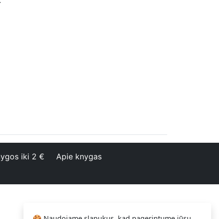
.
ygos iki 2 €
Apie knygas
🍪 Naudojame slapukus, kad pagerintume jūsų