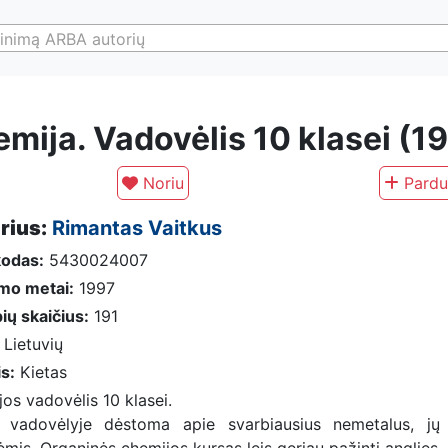
inimą ARBA autorių
mija. Vadovėlis 10 klasei (1
Noriu
Pardu
rius:
Rimantas Vaitkus
kodas:
5430024007
imo metai:
1997
ių skaičius:
191
Lietuvių
is:
Kietas
os vadovėlis 10 klasei.
 vadovėlyje dėstoma apie svarbiausius nemetalus, jų j