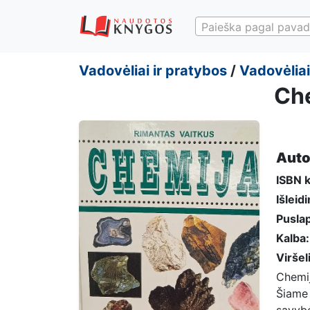
Paieška pagal pavad
Vadovėliai ir pratybos
/
Vadovėliai
Che
Auto
ISBN 
Išleid
Puslap
Kalba:
Viršel
Chemij
Šiame