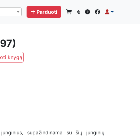
Parduoti
997)
oti knygą
unginius, supažindinama su šių junginių