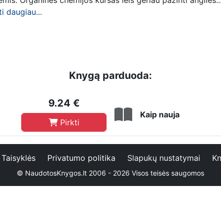
mis. Organinės chemijos kursas leis geriau pažinti anglies..
ti daugiau...
Knygą parduoda:
9.24 €
Kaip nauja
Pirkti
Taisyklės
Privatumo politika
Slapukų nustatymai
Kn
© NaudotosKnygos.lt 2006 - 2026 Visos teisės saugomos