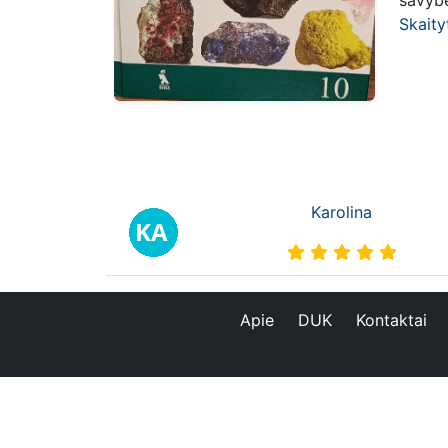
savybė
Skaity
Karolina
Apie
DUK
Kontaktai