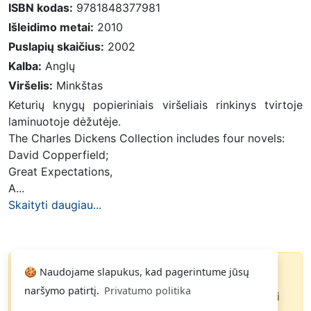
ISBN kodas:
9781848377981
Išleidimo metai:
2010
Puslapių skaičius:
2002
Kalba:
Anglų
Viršelis:
Minkštas
Keturių knygų popieriniais viršeliais rinkinys tvirtoje
laminuotoje dėžutėje.
The Charles Dickens Collection includes four novels:
David Copperfield;
Great Expectations,
A...
Skaityti daugiau...
🍪 Naudojame slapukus, kad pagerintume jūsų
Knyga parduota
naršymo patirtį.
Privatumo politika
Paspauskite
ir gausite pranešimą, kai
Noriu