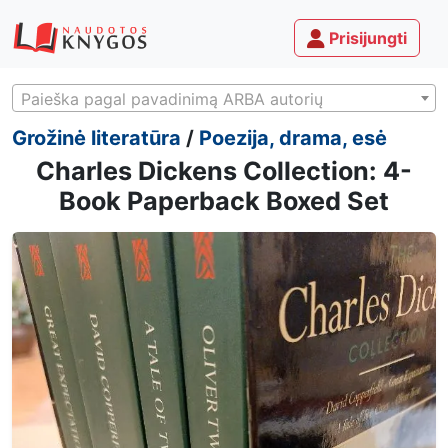
Prisijungti
Paieška pagal pavadinimą ARBA autorių
Grožinė literatūra
/
Poezija, drama, esė
Charles Dickens Collection: 4-
Book Paperback Boxed Set