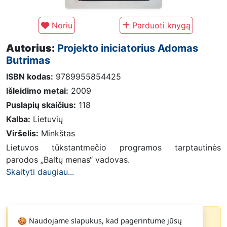
Noriu
Parduoti knygą
Autorius:
Projekto iniciatorius Adomas
Butrimas
ISBN kodas:
9789955854425
Išleidimo metai:
2009
Puslapių skaičius:
118
Kalba:
Lietuvių
Viršelis:
Minkštas
Lietuvos tūkstantmečio programos tarptautinės
parodos „Baltų menas“ vadovas.
Skaityti daugiau...
🍪 Naudojame slapukus, kad pagerintume jūsų
Knyga parduota