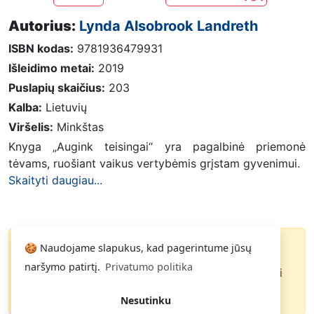
Autorius:
Lynda Alsobrook Landreth
ISBN kodas:
9781936479931
Išleidimo metai:
2019
Puslapių skaičius:
203
Kalba:
Lietuvių
Viršelis:
Minkštas
Knyga „Augink teisingai“ yra pagalbinė priemonė
tėvams, ruošiant vaikus vertybėmis grįstam gyvenimui.
Skaityti daugiau...
🍪 Naudojame slapukus, kad pagerintume jūsų
Knyga parduota
naršymo patirtį.
Privatumo politika
Paspauskite
ir gausite pranešimą, kai
Noriu
knyga pasirodys pardavime.
Nesutinku