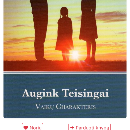
Noriu
Parduoti knygą