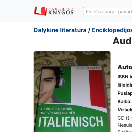
Paieška pagal pavad
Dalykinė literatūra
/
Enciklopedijos
Aud
Auto
ISBN 
Išleid
Puslap
Kalba:
Viršel
CD iš 
Nesula