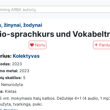
inimą ARBA autorių
, žinynai, žodynai
io-sprachkurs und Vokabeltr
Noriu
Pardu
rius:
Kolektyvas
kodas:
2023
imo metai:
2023
ių skaičius:
5
Nenurodyta
is:
Kietas
5 vnt. mokymasis Italų kalbos. Dėžutėje 4+1 (4 audio, 1 mp
užyta, tvarkinga, puiki.