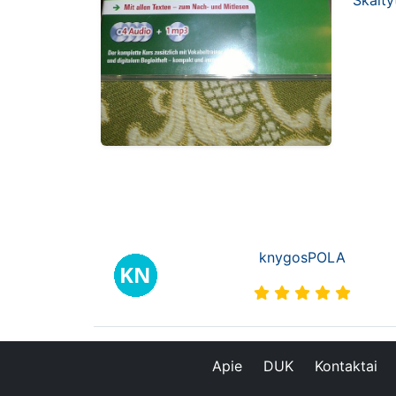
Skaity
knygosPOLA
Apie
DUK
Kontaktai