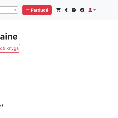
Parduoti
aine
oti knygą
3)