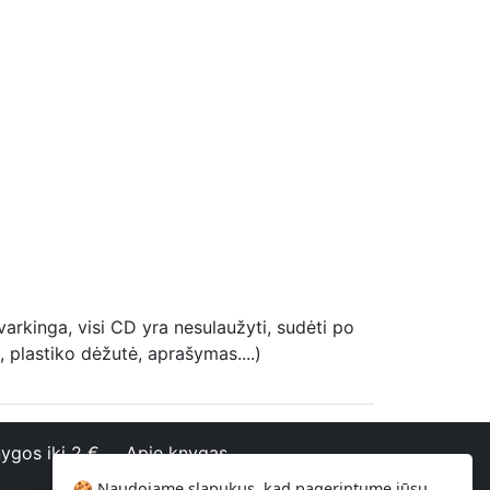
varkinga, visi CD yra nesulaužyti, sudėti po
i, plastiko dėžutė, aprašymas....)
ygos iki 2 €
Apie knygas
🍪 Naudojame slapukus, kad pagerintume jūsų