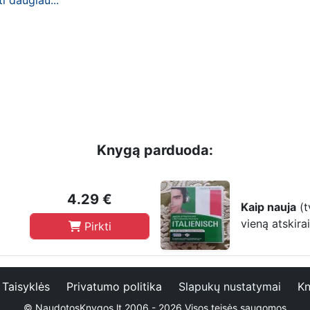
ti daugiau...
Knygą parduoda:
4.29 €
Kaip nauja
(t
vieną atskira
Pirkti
Taisyklės
Privatumo politika
Slapukų nustatymai
Kn
© NaudotosKnygos.lt 2006 - 2026 Visos teisės saugomos