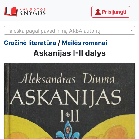
Prisijungti
Paieška pagal pavadinimą ARBA autorių
Grožinė literatūra
/
Meilės romanai
Askanijas I-II dalys