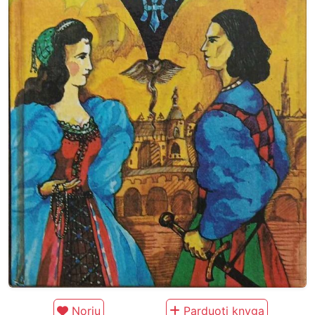
Noriu
Parduoti knygą