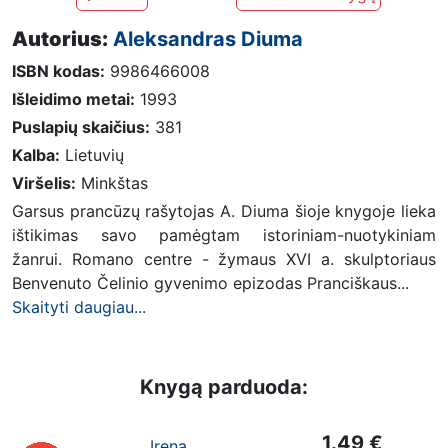
Autorius:
Aleksandras Diuma
ISBN kodas:
9986466008
Išleidimo metai:
1993
Puslapių skaičius:
381
Kalba:
Lietuvių
Viršelis:
Minkštas
Garsus prancūzų rašytojas A. Diuma šioje knygoje lieka
ištikimas savo pamėgtam istoriniam-nuotykiniam
žanrui. Romano centre - žymaus XVI a. skulptoriaus
Benvenuto Čelinio gyvenimo epizodas Pranciškaus...
Skaityti daugiau...
Knygą parduoda:
1.49 €
Irena