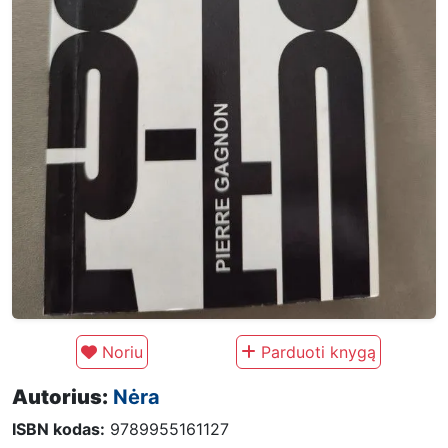
Noriu
Parduoti knygą
Autorius:
Nėra
ISBN kodas:
9789955161127