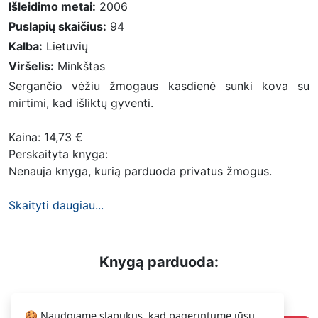
Išleidimo metai:
2006
Puslapių skaičius:
94
Kalba:
Lietuvių
Viršelis:
Minkštas
Sergančio vėžiu žmogaus kasdienė sunki kova su
mirtimi, kad išliktų gyventi.
Kaina: 14,73 €
Perskaityta knyga:
Nenauja knyga, kurią parduoda privatus žmogus.
Skaityti daugiau...
Knygą parduoda:
11.99 €
Dalius
🍪 Naudojame slapukus, kad pagerintume jūsų